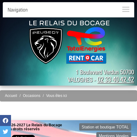
Navigation
1 Boulevard Verdun 50700
02 33 40 42 42
VALOGNES -
Accueil
Occasions
Vous êtes ici
©2026-2027 Le Relais du Bocage
Station et boutique TOTAL
tous droits réservés
Mentions légales