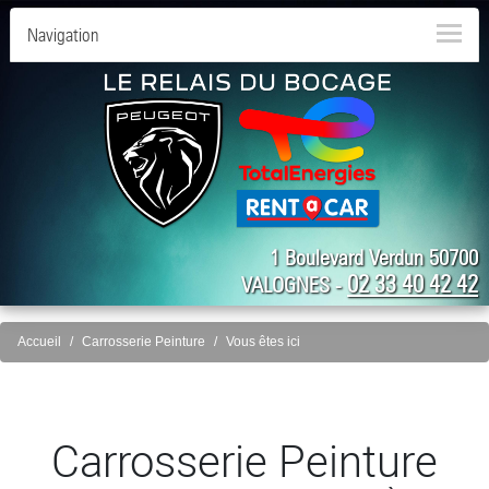
Navigation
1 Boulevard Verdun 50700
02 33 40 42 42
VALOGNES -
Accueil
Carrosserie Peinture
Vous êtes ici
Carrosserie Peinture