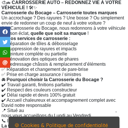
🎨🚗
CARROSSERIE AUTO – REDONNEZ VIE À VOTRE
VÉHICULE !
🛠️✨
Carrosserie du Bocage – Carrosserie toutes marques
Un accrochage ? Des rayures ? Une bosse ? Ou simplement
envie de redonner un coup de neuf à votre voiture ?
A la Carrosserie du Bocage, nous redonnons à votre véhicule
tout son éclat,
quelle que soit sa marque
!
🔧
Nos services de carrosserie :
✅ Réparation de tôles & débosselage
✅ Suppression de rayures et impacts
✅ Peinture complète ou partielle
✅ Rénovation des optiques de phares
✅ Redressage châssis & remplacement d’éléments
✅ Réparation et changement de pare-brise
✅ Prise en charge assurance / sinistres
🚘
Pourquoi choisir la Carrosserie du Bocage ?
✔️ Travail garanti, finitions parfaites
✔️ Respect des couleurs constructeur
✔️ Délai rapide et devis 100% gratuit
✔️ Accueil chaleureux et accompagnement complet avec
David notre responsable
📍 Situé au
7 Rte du Bois de la Coudre, 50700 Valognes
,
nous vous accueillons du Lundi au Vendredi.
📞 Infos & RDV :
02 33 94 87 36
🍪 Cookies & Politique de confidentialité
La Carrosserie du Bocage – Redonnez du style à votre