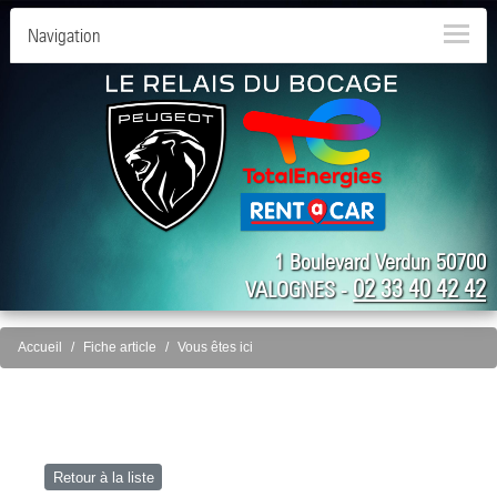
Navigation
1 Boulevard Verdun 50700
02 33 40 42 42
VALOGNES -
Accueil
Fiche article
Vous êtes ici
Retour à la liste